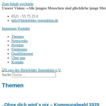
Zum Inhalt wechseln
Unsere Vision:
»Alle jungen Menschen sind
glückliche junge Me
0521 - 55 75 25 0
info@bielefelder-jugendring.de
Instagram
Youtube
Themen
Netzwerke
Projekte
Förderung
Qualifizierung
Über uns
Kontakt
Suche
Themen
„Ohne dich wird`s nix – Kommunalwahl 2025