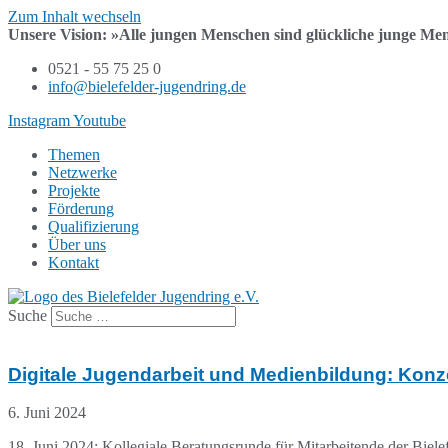
Zum Inhalt wechseln
Unsere Vision:
»Alle jungen Menschen sind
glückliche junge Me
0521 - 55 75 25 0
info@bielefelder-jugendring.de
Instagram
Youtube
Themen
Netzwerke
Projekte
Förderung
Qualifizierung
Über uns
Kontakt
Suche
Digitale Jugendarbeit und Medienbildung: Konze
6. Juni 2024
18. Juni 2024: Kollegiale Beratungsrunde für Mitarbeitende der Biele