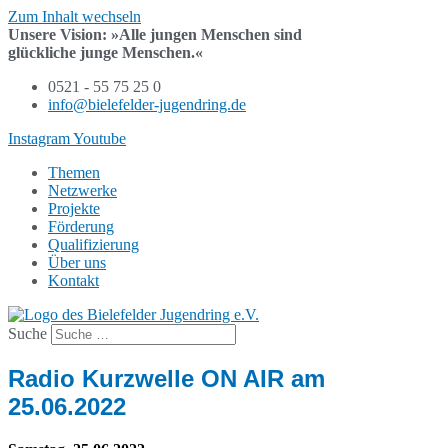
Zum Inhalt wechseln
Unsere Vision:
»Alle jungen Menschen sind
glückliche junge Menschen.«
0521 - 55 75 25 0
info@bielefelder-jugendring.de
Instagram
Youtube
Themen
Netzwerke
Projekte
Förderung
Qualifizierung
Über uns
Kontakt
Suche
Radio Kurzwelle ON AIR am
25.06.2022