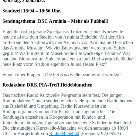
Samstag, 25.06.2022.
Sendezeit 18:04 – 18:56 Uhr.
Sendungsthema: DSC Arminia – Mehr als Fußball!
Eigentlich ist ja gerade Spielpause. Trotzdem sendet Kurzwelle
heute mal aus dem Stadion von Arminia Bielefeld. Auf der Alm
treffen sie den Stadionwirt, den Archivar von Arminia und besuchen
das Arminia Museum. Wieviel Bratwürstchen werden pro Saison
gegrillt? Warum steht im Museum die alte wackelige Tribüne? Was
hat eine Blutwurst mit Spielertransfers zu tun? Und warum heißt der
neue Platz vorm Stadion eigentlich Julius-Hesse-Platz?
Fragen über Fragen – Die bei Kurzwelle beantwortet werden!
Redaktion: DRK PIA-Treff Heideblümchen
Das nächste Radio Kurzwelle-Programm steht fest. Die jungen
Radioredakteur*innen senden wieder viele spannende Radiothemen
aus Bielefeld und Umgebung. Radio Kurzwelle ist ein
Radioprogramm von und für Kinder und Jugendliche. Die
Sendungen entstehen in Kooperation mit Kinder- und
Jugendeinrichtungen, Jugendverbänden sowie Schulen in Bielefeld.
Die einstündigen Kurzwelle-Magazine werden samstags ab 18:04
Uhr im Bürgerfunk von
Radio Bielefeld
(Frequenz 97,6/98,3)