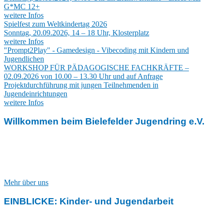
G*MC 12+
weitere Infos
Spielfest zum Weltkindertag 2026
Sonntag, 20.09.2026, 14 – 18 Uhr, Klosterplatz
weitere Infos
"Prompt2Play" - Gamedesign - Vibecoding mit Kindern und
Jugendlichen
WORKSHOP FÜR PÄDAGOGISCHE FACHKRÄFTE –
02.09.2026 von 10.00 – 13.30 Uhr und auf Anfrage
Projektdurchführung mit jungen Teilnehmenden in
Jugendeinrichtungen
weitere Infos
Willkommen beim Bielefelder Jugendring e.V.
Wir sind der freiwillige Zusammenschluss von Jugendverbänden,
Kinder- und Jugendeinrichtungen und Jugendorganisationen.
Außerdem sind wir Träger unterschiedlicher Arbeitsbereiche der
Kinder- und Jugendarbeit.
Mehr über uns
EINBLICKE: Kinder- und Jugendarbeit