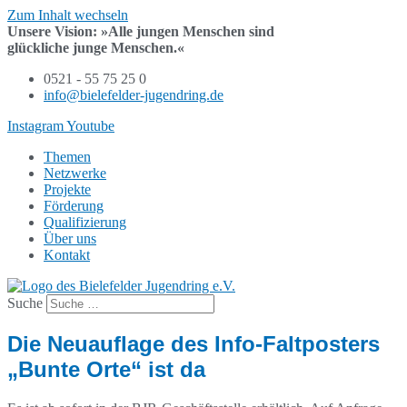
Zum Inhalt wechseln
Unsere Vision:
»Alle jungen Menschen sind
glückliche junge Menschen.«
0521 - 55 75 25 0
info@bielefelder-jugendring.de
Instagram
Youtube
Themen
Netzwerke
Projekte
Förderung
Qualifizierung
Über uns
Kontakt
Suche
Die Neuauflage des Info-Faltposters
„Bunte Orte“ ist da