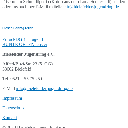
Discord an Schmidtipedia (Katrin aus dem Luna Sennestadt) senden
oder uns auch per E-Mail mitteilen:
tr@bielefelder-jugendring.de
Diesen Beitrag teilen:
Zurück
DGB – Jugend
BUNTE ORTE
Nächster
Bielefelder Jugendring e.V.
Alfred-Bozi-Str. 23 (5. OG)
33602 Bielefeld
Tel. 0521 – 55 75 25 0
E-Mail
info@bielefelder-jugendring.de
Impressum
Datenschutz
Kontakt
© 2023 Bielefelder Jugendring e.V.