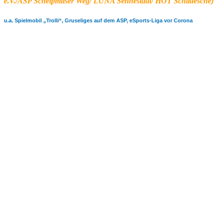
e.V./ASP Schelpmilser Weg/ LUNA Sennestadt/ HOT Schildesche)
u.a. Spielmobil „Trolli“, Gruseliges auf dem ASP, eSports-Liga vor Corona