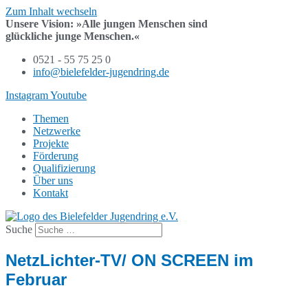
Zum Inhalt wechseln
Unsere Vision:
»Alle jungen Menschen sind
glückliche junge Menschen.«
0521 - 55 75 25 0
info@bielefelder-jugendring.de
Instagram
Youtube
Themen
Netzwerke
Projekte
Förderung
Qualifizierung
Über uns
Kontakt
Suche
NetzLichter-TV/ ON SCREEN im
Februar