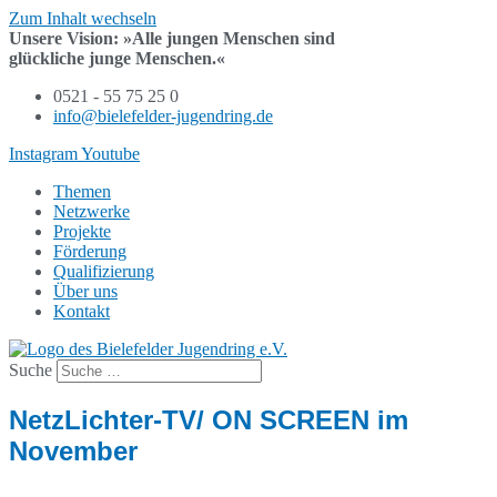
Zum Inhalt wechseln
Unsere Vision:
»Alle jungen Menschen sind
glückliche junge Menschen.«
0521 - 55 75 25 0
info@bielefelder-jugendring.de
Instagram
Youtube
Themen
Netzwerke
Projekte
Förderung
Qualifizierung
Über uns
Kontakt
Suche
NetzLichter-TV/ ON SCREEN im
November