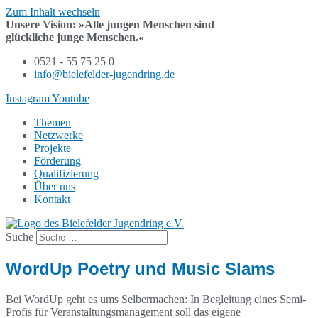
Zum Inhalt wechseln
Unsere Vision:
»Alle jungen Menschen sind
glückliche junge Menschen.«
0521 - 55 75 25 0
info@bielefelder-jugendring.de
Instagram
Youtube
Themen
Netzwerke
Projekte
Förderung
Qualifizierung
Über uns
Kontakt
Suche
WordUp Poetry und Music Slams
Bei WordUp geht es ums Selbermachen: In Begleitung eines Semi-
Profis für Veranstaltungsmanagement soll das eigene