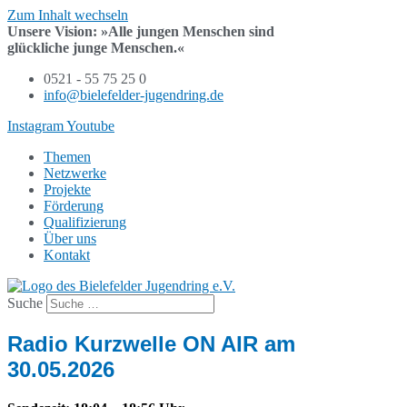
Zum Inhalt wechseln
Unsere Vision:
»Alle jungen Menschen sind
glückliche junge Menschen.«
0521 - 55 75 25 0
info@bielefelder-jugendring.de
Instagram
Youtube
Themen
Netzwerke
Projekte
Förderung
Qualifizierung
Über uns
Kontakt
Suche
Radio Kurzwelle ON AIR am
30.05.2026