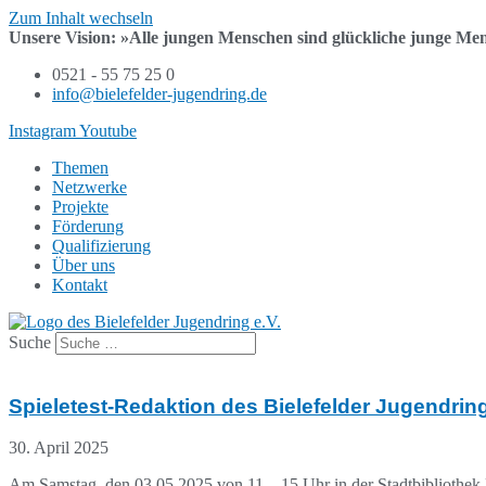
Zum Inhalt wechseln
Unsere Vision:
»Alle jungen Menschen sind
glückliche junge Me
0521 - 55 75 25 0
info@bielefelder-jugendring.de
Instagram
Youtube
Themen
Netzwerke
Projekte
Förderung
Qualifizierung
Über uns
Kontakt
Suche
Spieletest-Redaktion des Bielefelder Jugendri
30. April 2025
Am Samstag, den 03.05.2025 von 11 – 15 Uhr in der Stadtbibliothek 