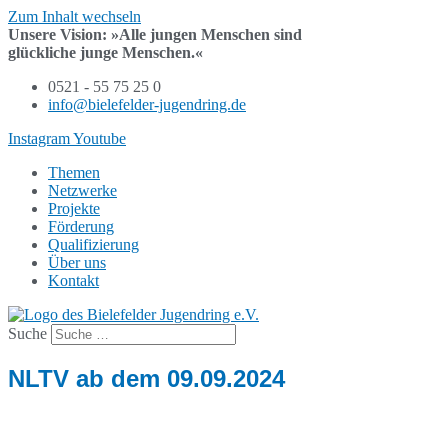
Zum Inhalt wechseln
Unsere Vision:
»Alle jungen Menschen sind
glückliche junge Menschen.«
0521 - 55 75 25 0
info@bielefelder-jugendring.de
Instagram
Youtube
Themen
Netzwerke
Projekte
Förderung
Qualifizierung
Über uns
Kontakt
Suche
NLTV ab dem 09.09.2024