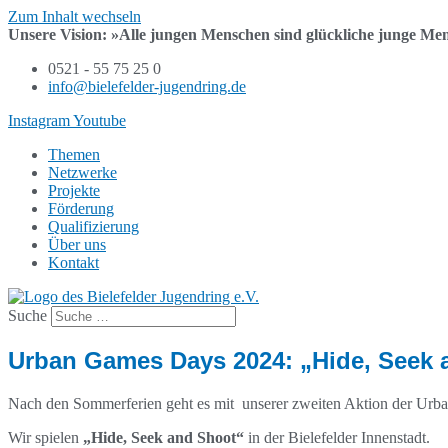
Zum Inhalt wechseln
Unsere Vision:
»Alle jungen Menschen sind
glückliche junge Me
0521 - 55 75 25 0
info@bielefelder-jugendring.de
Instagram
Youtube
Themen
Netzwerke
Projekte
Förderung
Qualifizierung
Über uns
Kontakt
Suche
Urban Games Days 2024: „Hide, Seek 
Nach den Sommerferien geht es mit unserer zweiten Aktion der Urb
Wir spielen
„Hide, Seek and Shoot“
in der Bielefelder Innenstadt.