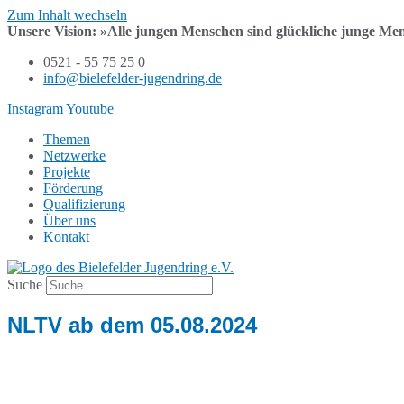
Zum Inhalt wechseln
Unsere Vision:
»Alle jungen Menschen sind
glückliche junge Me
0521 - 55 75 25 0
info@bielefelder-jugendring.de
Instagram
Youtube
Themen
Netzwerke
Projekte
Förderung
Qualifizierung
Über uns
Kontakt
Suche
NLTV ab dem 05.08.2024