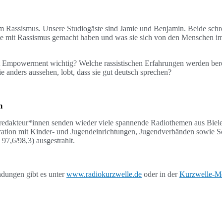
um Rassismus. Unsere Studiogäste sind Jamie und Benjamin. Beide schre
ie mit Rassismus gemacht haben und was sie sich von den Menschen im 
mpowerment wichtig? Welche rassistischen Erfahrungen werden bereits
 anders aussehen, lobt, dass sie gut deutsch sprechen?
am
oredakteur*innen senden wieder viele spannende Radiothemen aus Bie
ation mit Kinder- und Jugendeinrichtungen, Jugendverbänden sowie S
97,6/98,3) ausgestrahlt.
dungen gibt es unter
www.radiokurzwelle.de
oder in der
Kurzwelle-M