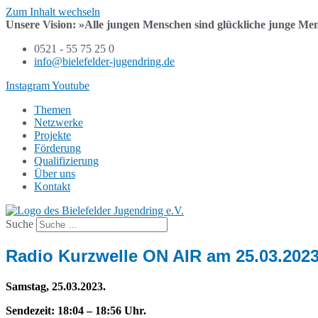
Zum Inhalt wechseln
Unsere Vision:
»Alle jungen Menschen sind
glückliche junge Me
0521 - 55 75 25 0
info@bielefelder-jugendring.de
Instagram
Youtube
Themen
Netzwerke
Projekte
Förderung
Qualifizierung
Über uns
Kontakt
Suche
Radio Kurzwelle ON AIR am 25.03.202
Samstag, 25.03.2023.
Sendezeit: 18:04 – 18:56 Uhr.