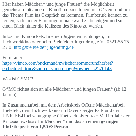
Hier haben Mädchen* und junge Frauen* die Möglichkeit
gemeinsam mit anderen Kinofilme zu erleben, mit Gästen rund um
das Thema Film ins Gespräch zu kommen, Filmberufe kennen zu
lernen, sich an der Filmprogrammauswahl zu beteiligen und so
einen Blick hinter die Kulissen des Kinos zu werfen.
Infos und Kinotickets: In euren Jugendeinrichtungen, im
Lichtwerkkino oder beim Bielefelder Jugendring e.V., 0521-55 75
25-0,
info@bielefelder-jugendring.de
Filmtrailer:
https://vimeo.com/ondemand/zwischensommerundherbst?
embedded=true&source=vimeo_logo&owner=52576148
Was ist G*MC?
G*MC richtet sich an alle Mädchen* und jungen Frauen* (ab 12
Jahren).
In Zusammenarbeit mit dem Arbeitskreis Offene Mädchenarbeit
Bielefeld, dem Lichtwerkkino im Ravensberger Park und der
UNICEF-Hochschulgruppe öffnet sich bis zu vier Mal im Jahr der
Kinosaal exklusiv für Mädchen* und das zu einem
geringen
Eintrittspreis von 1,50 €/ Person
.