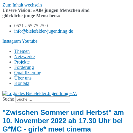
Zum Inhalt wechseln
Unsere Vision:
»Alle jungen Menschen sind
glückliche junge Menschen.«
0521 - 55 75 25 0
info@bielefelder-jugendring.de
Instagram
Youtube
Themen
Netzwerke
Projekte
Förderung
Qualifizierung
Über uns
Kontakt
Suche
"Zwischen Sommer und Herbst" am
10. November 2022 ab 17.30 Uhr bei
G*MC - girls* meet cinema