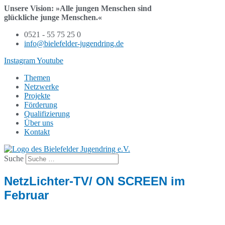
Zum
Unsere Vision:
»Alle jungen Menschen sind
Inhalt
glückliche junge Menschen.«
wechseln
0521 - 55 75 25 0
info@bielefelder-jugendring.de
Instagram
Youtube
Themen
Netzwerke
Projekte
Förderung
Qualifizierung
Über uns
Kontakt
Suche
NetzLichter-TV/ ON SCREEN im
Februar