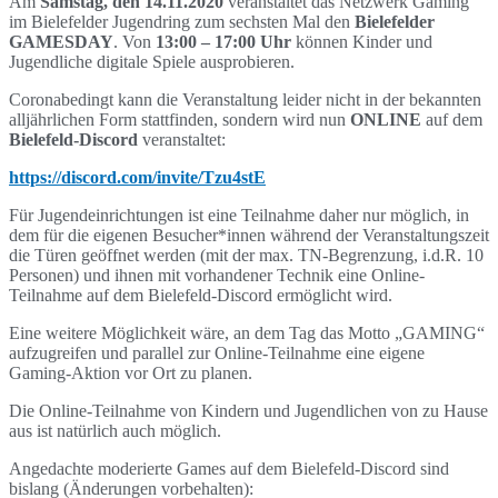
Am
Samstag, den
14.11.2020
veranstaltet das Netzwerk Gaming
im Bielefelder Jugendring zum sechsten Mal den
Bielefelder
GAMESDAY
. Von
13:00 – 17:00 Uhr
können Kinder und
Jugendliche digitale Spiele ausprobieren.
Coronabedingt kann die Veranstaltung leider nicht in der bekannten
alljährlichen Form stattfinden, sondern wird nun
ONLINE
auf dem
Bielefeld-Discord
veranstaltet:
https://discord.com/invite/Tzu4stE
Für Jugendeinrichtungen ist eine Teilnahme daher nur möglich, in
dem für die eigenen Besucher*innen während der Veranstaltungszeit
die Türen geöffnet werden (mit der max. TN-Begrenzung, i.d.R. 10
Personen) und ihnen mit vorhandener Technik eine Online-
Teilnahme auf dem Bielefeld-Discord ermöglicht wird.
Eine weitere Möglichkeit wäre, an dem Tag das Motto „GAMING“
aufzugreifen und parallel zur Online-Teilnahme eine eigene
Gaming-Aktion vor Ort zu planen.
Die Online-Teilnahme von Kindern und Jugendlichen von zu Hause
aus ist natürlich auch möglich.
Angedachte moderierte Games auf dem Bielefeld-Discord sind
bislang (Änderungen vorbehalten):