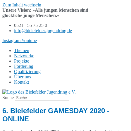
Zum Inhalt wechseln
Unsere Vision:
»Alle jungen Menschen sind
glückliche junge Menschen.«
0521 - 55 75 25 0
info@bielefelder-jugendring.de
Instagram
Youtube
Themen
Netzwerke
Projekte
Förderung
Qualifizierung
Über uns
Kontakt
Suche
6. Bielefelder GAMESDAY 2020 -
ONLINE