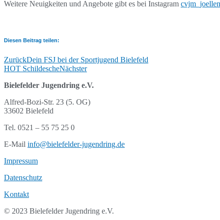
Weitere Neuigkeiten und Angebote gibt es bei Instagram
cvjm_joelle
Diesen Beitrag teilen:
Zurück
Dein FSJ bei der Sportjugend Bielefeld
HOT Schildesche
Nächster
Bielefelder Jugendring e.V.
Alfred-Bozi-Str. 23 (5. OG)
33602 Bielefeld
Tel. 0521 – 55 75 25 0
E-Mail
info@bielefelder-jugendring.de
Impressum
Datenschutz
Kontakt
© 2023 Bielefelder Jugendring e.V.