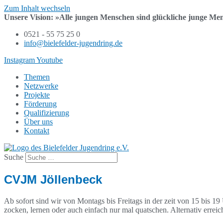
Zum Inhalt wechseln
Unsere Vision:
»Alle jungen Menschen sind
glückliche junge Me
0521 - 55 75 25 0
info@bielefelder-jugendring.de
Instagram
Youtube
Themen
Netzwerke
Projekte
Förderung
Qualifizierung
Über uns
Kontakt
Suche
CVJM Jöllenbeck
Ab sofort sind wir von Montags bis Freitags in der zeit von 15 bis 1
zocken, lernen oder auch einfach nur mal quatschen. Alternativ errei