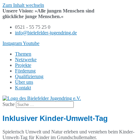
Zum Inhalt wechseln
Unsere Vision:
»Alle jungen Menschen sind
glückliche junge Menschen.«
0521 - 55 75 25 0
info@bielefelder-jugendring.de
Instagram
Youtube
Themen
Netzwerke
Projekte
Förderung
Qualifizierung
Über uns
Kontakt
Suche
Inklusiver Kinder-Umwelt-Tag
Spielerisch Umwelt und Natur erleben und verstehen beim Kinder-
Umwelt-Tag für Kinder im Grundschullernalter.