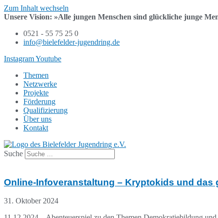
Zum Inhalt wechseln
Unsere Vision:
»Alle jungen Menschen sind
glückliche junge Me
0521 - 55 75 25 0
info@bielefelder-jugendring.de
Instagram
Youtube
Themen
Netzwerke
Projekte
Förderung
Qualifizierung
Über uns
Kontakt
Suche
Online-Infoveranstaltung – Kryptokids und das
31. Oktober 2024
11.12.2024 – Abenteuerspiel zu den Themen Demokratiebildung und