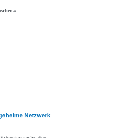
nschen.«
 geheime Netzwerk
 Extremismusprävention