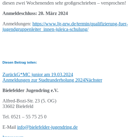
diesen zwei Wochenenden sehr großgeschrieben – versprochen!
Anmeldeschluss: 20. März 2024
Anmeldungen:
https://www.ljr-nrw.de/termin/qualifizierung-fuer-
jugendgruppenleiter_innen-juleica-schulung/
Diesen Beitrag teilen:
Zurück
G*MC junior am 19.03.2024
Anmeldungen zur Stadtranderholung 2024
Nächster
Bielefelder Jugendring e.V.
Alfred-Bozi-Str. 23 (5. OG)
33602 Bielefeld
Tel. 0521 – 55 75 25 0
E-Mail
info@bielefelder-jugendring.de