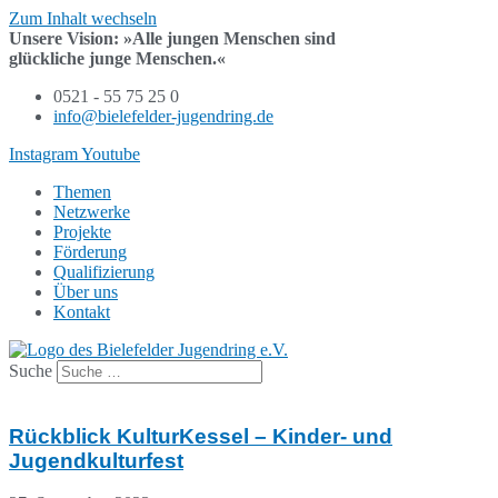
Zum Inhalt wechseln
Unsere Vision:
»Alle jungen Menschen sind
glückliche junge Menschen.«
0521 - 55 75 25 0
info@bielefelder-jugendring.de
Instagram
Youtube
Themen
Netzwerke
Projekte
Förderung
Qualifizierung
Über uns
Kontakt
Suche
Rückblick KulturKessel – Kinder- und
Jugendkulturfest