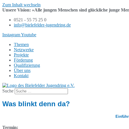
Zum Inhalt wechseln
Unsere Vision:
»Alle jungen Menschen sind
glückliche junge Me
0521 - 55 75 25 0
info@bielefelder-jugendring.de
Instagram
Youtube
Themen
Netzwerke
Projekte
Förderung
Qualifizierung
Über uns
Kontakt
Suche
Was blinkt denn da?
Einführ
Termin: