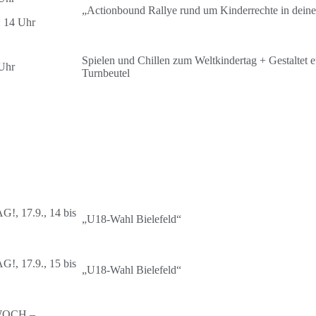
„Actionbound Rallye rund um Kinderrechte in dein
t: 14 Uhr
Spielen und Chillen zum Weltkindertag + Gestaltet e
Uhr
Turnbeutel
!, 17.9., 14 bis
„U18-Wahl Bielefeld“
!, 17.9., 15 bis
„U18-Wahl Bielefeld“
WOCH –