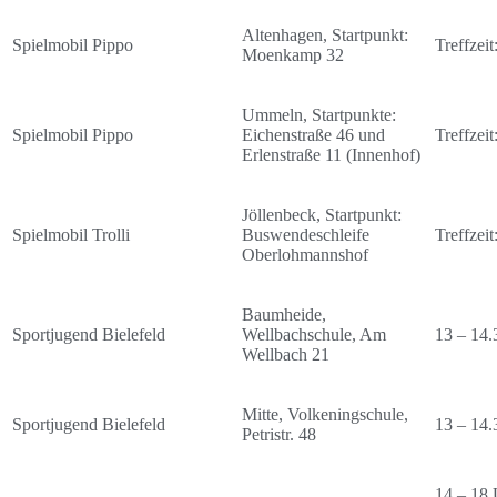
Altenhagen, Startpunkt:
Spielmobil Pippo
Treffzei
Moenkamp 32
Ummeln, Startpunkte:
Spielmobil Pippo
Eichenstraße 46 und
Treffzei
Erlenstraße 11 (Innenhof)
Jöllenbeck, Startpunkt:
Spielmobil Trolli
Buswendeschleife
Treffzei
Oberlohmannshof
Baumheide,
Sportjugend Bielefeld
Wellbachschule, Am
13 – 14.
Wellbach 21
Mitte, Volkeningschule,
Sportjugend Bielefeld
13 – 14.
Petristr. 48
14 – 18 