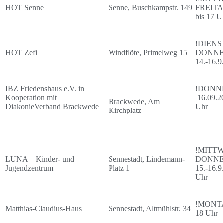
HOT Senne
Senne, Buschkampstr. 149
FREITAG
bis 17 U
!DIENS
HOT Zefi
Windflöte, Primelweg 15
DONNE
14.-16.9
IBZ Friedenshaus e.V. in
!DONN
Kooperation mit
16.09.20
Brackwede, Am
DiakonieVerband Brackwede
Uhr
Kirchplatz
!MITT
LUNA – Kinder- und
Sennestadt, Lindemann-
DONNE
Jugendzentrum
Platz 1
15.-16.9.
Uhr
!MONTAG
Matthias-Claudius-Haus
Sennestadt, Altmühlstr. 34
18 Uhr