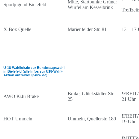
Mitte, Startpunkt: Grüner
Sportjugend Bielefeld
Würfel am Kesselbrink
Treffzei
X-Box Quelle
Marienfelder Str. 81
13 – 17 
U-18-Wahllokale zur Bundestagswahl
in Bielefeld (alle Infos zur U18-Wahl-
Aktion auf www.ljr-nrw.de):
Brake, Glückstädter Str.
!FREITAG
AWO KiJu Brake
25
21 Uhr
!FREITAG
HOT Ummeln
Ummeln, Quellerstr. 189
19 Uhr
!MITT