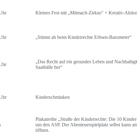
Uhr
Kleines Fest mit „Mitmach-Zirkus“ + Kreativ-Aktio
Uhr
„Stimm ab beim Kinderrechte Erbsen-Barometer“
„Das Recht auf ein gesundes Leben und Nachhaltigkei
Uhr
Saatbälle her“
Uhr
Kinderschminken
Plakatreihe „Straße der Kinderrechte: Die 10 Kinde
s
um den ASP. Der Abenteuerspielplatz selbst kann am
öffnen.