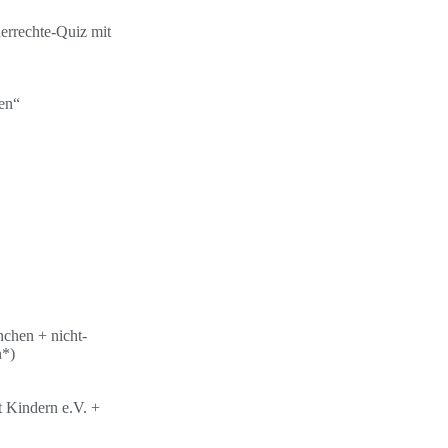
errechte-Quiz mit
en“
chen + nicht-
n*)
t Kindern e.V. +