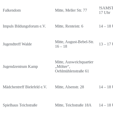
!SAMSTA
Falkendom
Mitte, Meller Str. 77
17 Uhr
Impuls Bildungsforum e.V.
Mitte, Renteistr. 6
14 – 18 
Mitte, August-Bebel-Str.
Jugendtreff Walde
13 – 17 
16 – 18
Mitte, Ausweichquartier
Jugendzentrum Kamp
„Möhre“,
Oehlmühlenstraße 61
Mädchentreff Bielefeld e.V.
Mitte, Alsenstr. 28
14 – 18 
Spielhaus Teichstraße
Mitte, Teichstraße 18A
14 – 18 