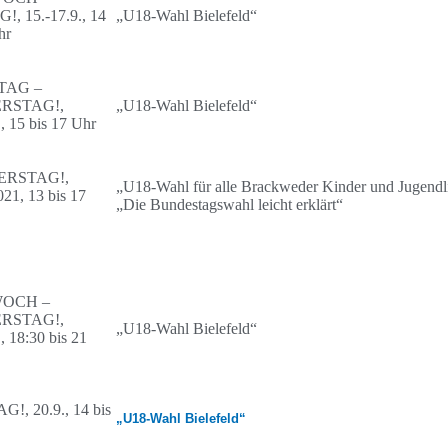
!, 15.-17.9., 14
„U18-Wahl Bielefeld“
hr
TAG –
RSTAG!,
„U18-Wahl Bielefeld“
., 15 bis 17 Uhr
ERSTAG!,
„U18-Wahl für alle Brackweder Kinder und Jugendl
21, 13 bis 17
„Die Bundestagswahl leicht erklärt“
WOCH –
RSTAG!,
„U18-Wahl Bielefeld“
, 18:30 bis 21
!, 20.9., 14 bis
„U18-Wahl Bielefeld“