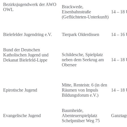
Bezirksjugendwerk der AWO
Brackwede,
OWL
Eisenbahnstraße
14 – 18 
(Geflüchteten-Unterkunft)
Bielefelder Jugendring e.V.
Tierpark Olderdissen
14 – 16 
Bund der Deutschen
Schildesche, Spielplatz
Katholischen Jugend und
neben dem Seekrug am
14 – 18 
Dekanat Bielefeld-Lippe
Obersee
Mitte, Renteistr. 6 (in den
Epirotische Jugend
Räumen von Impuls
14 – 18 
Bildungsforum e.V.)
Baumheide,
Evangelische Jugend
Abenteuerspielplatz
Ganztag
Schelpmilser Weg 75