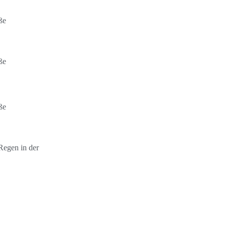
ße
ße
ße
Regen in der