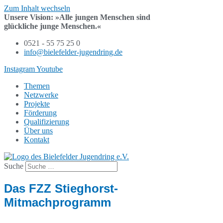
Zum Inhalt wechseln
Unsere Vision:
»Alle jungen Menschen sind
glückliche junge Menschen.«
0521 - 55 75 25 0
info@bielefelder-jugendring.de
Instagram
Youtube
Themen
Netzwerke
Projekte
Förderung
Qualifizierung
Über uns
Kontakt
Suche
Das FZZ Stieghorst-
Mitmachprogramm