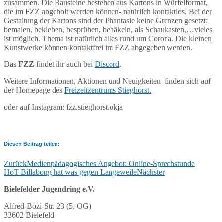
zusammen. Die Bausteine bestehen aus Kartons in Würfelformat,
die im FZZ abgeholt werden können- natürlich kontaktlos. Bei der
Gestaltung der Kartons sind der Phantasie keine Grenzen gesetzt;
bemalen, bekleben, besprühen, behäkeln, als Schaukasten,…vieles
ist möglich. Thema ist natürlich alles rund um Corona. Die kleinen
Kunstwerke können kontaktfrei im FZZ abgegeben werden.
Das
FZZ
findet ihr auch bei
Discord
.
Weitere Informationen, Aktionen und Neuigkeiten finden sich auf
der Homepage des
Freizeitzentrums Stieghorst.
oder auf Instagram: fzz.stieghorst.okja
Diesen Beitrag teilen:
Zurück
Medienpädagogisches Angebot: Online-Sprechstunde
HoT Billabong hat was gegen Langeweile
Nächster
Bielefelder Jugendring e.V.
Alfred-Bozi-Str. 23 (5. OG)
33602 Bielefeld